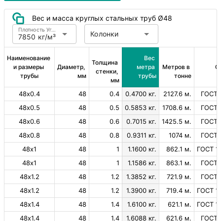
Вес и масса круглых стальных труб Ø48
Плотность Углеродистая сталь
Колонки
7850 кг/м³
Наименование 
Вес 
Толщина 
и размеры 
Диаметр, 
метра 
Метров в 
С
стенки, 
трубы
мм
трубы
тонне
мм
48х0.4
48
0.4
0.4700 кг.
2127.6 м.
ГОСТ 
48х0.5
48
0.5
0.5853 кг.
1708.6 м.
ГОСТ 
48х0.6
48
0.6
0.7015 кг.
1425.5 м.
ГОСТ 
48х0.8
48
0.8
0.9311 кг.
1074 м.
ГОСТ 
48х1
48
1
1.1600 кг.
862.1 м.
ГОСТ 1
48х1
48
1
1.1586 кг.
863.1 м.
ГОСТ 
48х1.2
48
1.2
1.3852 кг.
721.9 м.
ГОСТ 
48х1.2
48
1.2
1.3900 кг.
719.4 м.
ГОСТ 1
48х1.4
48
1.4
1.6100 кг.
621.1 м.
ГОСТ 1
48х1.4
48
1.4
1.6088 кг.
621.6 м.
ГОСТ 