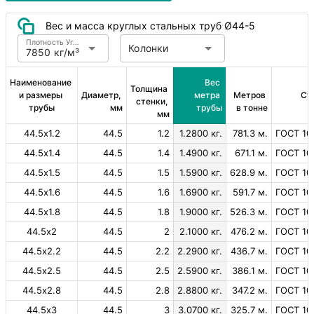
Вес и масса круглых стальных труб Ø44-5
Плотность Углеродистая сталь
Колонки
7850 кг/м³
Наименование 
Вес 
Толщина 
и размеры 
Диаметр, 
метра 
Метров 
Ст
стенки, 
трубы
мм
трубы
в тонне
мм
44.5х1.2
44.5
1.2
1.2800 кг.
781.3 м.
ГОСТ 10
44.5х1.4
44.5
1.4
1.4900 кг.
671.1 м.
ГОСТ 10
44.5х1.5
44.5
1.5
1.5900 кг.
628.9 м.
ГОСТ 10
44.5х1.6
44.5
1.6
1.6900 кг.
591.7 м.
ГОСТ 10
44.5х1.8
44.5
1.8
1.9000 кг.
526.3 м.
ГОСТ 10
44.5х2
44.5
2
2.1000 кг.
476.2 м.
ГОСТ 10
44.5х2.2
44.5
2.2
2.2900 кг.
436.7 м.
ГОСТ 10
44.5х2.5
44.5
2.5
2.5900 кг.
386.1 м.
ГОСТ 10
44.5х2.8
44.5
2.8
2.8800 кг.
347.2 м.
ГОСТ 10
44.5х3
44.5
3
3.0700 кг.
325.7 м.
ГОСТ 10