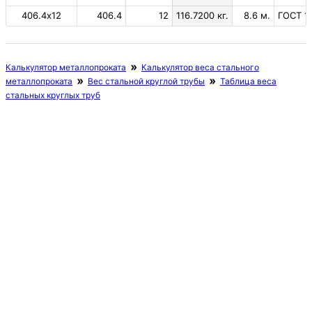
406.4х12
406.4
12
116.7200 кг.
8.6 м.
ГОСТ 1
Калькулятор металлопроката
Калькулятор веса стального
металлопроката
Вес стальной круглой трубы
Таблица веса
стальных круглых труб