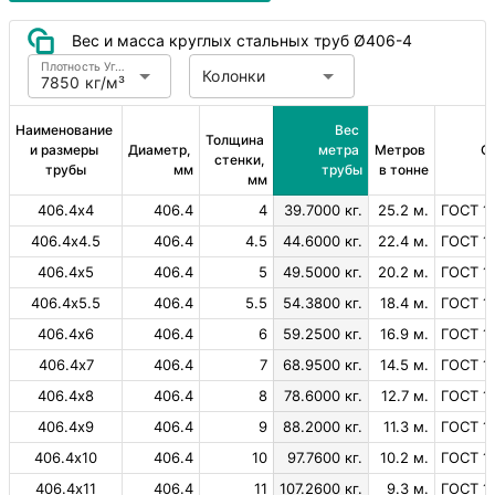
Вес и масса круглых стальных труб Ø406-4
Плотность Углеродистая сталь
Колонки
7850 кг/м³
Наименование 
Вес 
Толщина 
и размеры 
Диаметр, 
метра 
Метров 
С
стенки, 
трубы
мм
трубы
в тонне
мм
406.4х4
406.4
4
39.7000 кг.
25.2 м.
ГОСТ 1
406.4х4.5
406.4
4.5
44.6000 кг.
22.4 м.
ГОСТ 1
406.4х5
406.4
5
49.5000 кг.
20.2 м.
ГОСТ 1
406.4х5.5
406.4
5.5
54.3800 кг.
18.4 м.
ГОСТ 1
406.4х6
406.4
6
59.2500 кг.
16.9 м.
ГОСТ 1
406.4х7
406.4
7
68.9500 кг.
14.5 м.
ГОСТ 1
406.4х8
406.4
8
78.6000 кг.
12.7 м.
ГОСТ 1
406.4х9
406.4
9
88.2000 кг.
11.3 м.
ГОСТ 1
406.4х10
406.4
10
97.7600 кг.
10.2 м.
ГОСТ 1
406.4х11
406.4
11
107.2600 кг.
9.3 м.
ГОСТ 1