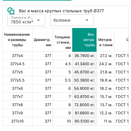
Вес и масса круглых стальных труб Ø377
Плотность Углеродистая сталь
Колонки
7850 кг/м³
Наименование 
Вес 
Толщина 
и размеры 
Диаметр, 
метра 
Метров 
Ст
стенки, 
трубы
мм
трубы
в тонне
мм
377х4
377
4
36.7900 кг.
27.2 м.
ГОСТ 10
377х4.5
377
4.5
41.3400 кг.
24.2 м.
ГОСТ 10
377х5
377
5
45.8700 кг.
21.8 м.
ГОСТ 10
377х5.5
377
5.5
50.3900 кг.
19.8 м.
ГОСТ 10
377х6
377
6
54.9000 кг.
18.2 м.
ГОСТ 10
377х7
377
7
63.8700 кг.
15.7 м.
ГОСТ 10
377х8
377
8
72.8000 кг.
13.7 м.
ГОСТ 10
377х9
377
9
81.6800 кг.
12.2 м.
ГОСТ 10
377х10
377
10
90.5100 кг.
11 м.
ГОСТ 10