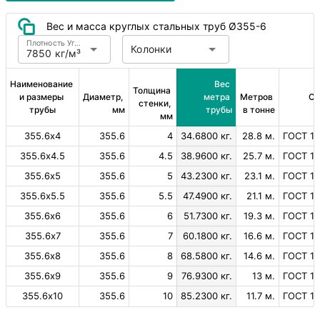
Вес и масса круглых стальных труб Ø355-6
Плотность Углеродистая сталь
Колонки
7850 кг/м³
Наименование 
Вес 
Толщина 
и размеры 
Диаметр, 
метра 
Метров 
Ст
стенки, 
трубы
мм
трубы
в тонне
мм
355.6х4
355.6
4
34.6800 кг.
28.8 м.
ГОСТ 10
355.6х4.5
355.6
4.5
38.9600 кг.
25.7 м.
ГОСТ 10
355.6х5
355.6
5
43.2300 кг.
23.1 м.
ГОСТ 10
355.6х5.5
355.6
5.5
47.4900 кг.
21.1 м.
ГОСТ 10
355.6х6
355.6
6
51.7300 кг.
19.3 м.
ГОСТ 10
355.6х7
355.6
7
60.1800 кг.
16.6 м.
ГОСТ 10
355.6х8
355.6
8
68.5800 кг.
14.6 м.
ГОСТ 10
355.6х9
355.6
9
76.9300 кг.
13 м.
ГОСТ 10
355.6х10
355.6
10
85.2300 кг.
11.7 м.
ГОСТ 10