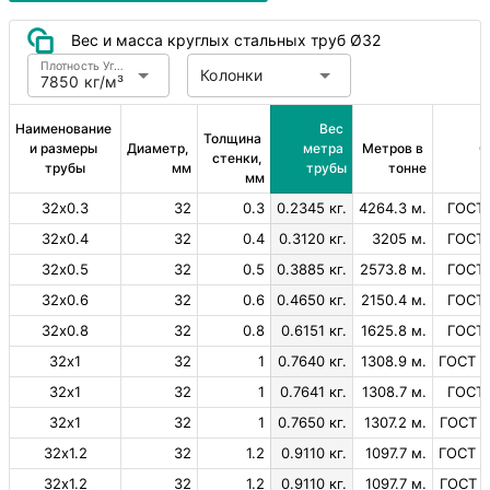
Вес и масса круглых стальных труб Ø32
Плотность Углеродистая сталь
Колонки
7850 кг/м³
Наименование 
Вес 
Толщина 
и размеры 
Диаметр, 
метра 
Метров в 
С
стенки, 
трубы
мм
трубы
тонне
мм
32х0.3
32
0.3
0.2345 кг.
4264.3 м.
ГОСТ 
32х0.4
32
0.4
0.3120 кг.
3205 м.
ГОСТ 
32х0.5
32
0.5
0.3885 кг.
2573.8 м.
ГОСТ 
32х0.6
32
0.6
0.4650 кг.
2150.4 м.
ГОСТ 
32х0.8
32
0.8
0.6151 кг.
1625.8 м.
ГОСТ 
32х1
32
1
0.7640 кг.
1308.9 м.
ГОСТ 1
32х1
32
1
0.7641 кг.
1308.7 м.
ГОСТ 
32х1
32
1
0.7650 кг.
1307.2 м.
ГОСТ 1
32х1.2
32
1.2
0.9110 кг.
1097.7 м.
ГОСТ 1
32х1.2
32
1.2
0.9110 кг.
1097.7 м.
ГОСТ 1