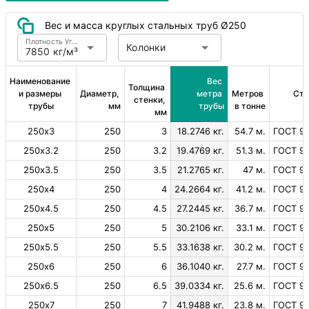
Вес и масса круглых стальных труб Ø250
Плотность Углеродистая сталь
Колонки
7850 кг/м³
Наименование 
Вес 
Толщина 
и размеры 
Диаметр, 
метра 
Метров 
Ста
стенки, 
трубы
мм
трубы
в тонне
мм
250х3
250
3
18.2746 кг.
54.7 м.
ГОСТ 99
250х3.2
250
3.2
19.4769 кг.
51.3 м.
ГОСТ 99
250х3.5
250
3.5
21.2765 кг.
47 м.
ГОСТ 99
250х4
250
4
24.2664 кг.
41.2 м.
ГОСТ 99
250х4.5
250
4.5
27.2445 кг.
36.7 м.
ГОСТ 99
250х5
250
5
30.2106 кг.
33.1 м.
ГОСТ 99
250х5.5
250
5.5
33.1638 кг.
30.2 м.
ГОСТ 99
250х6
250
6
36.1040 кг.
27.7 м.
ГОСТ 99
250х6.5
250
6.5
39.0334 кг.
25.6 м.
ГОСТ 99
250х7
250
7
41.9488 кг.
23.8 м.
ГОСТ 99