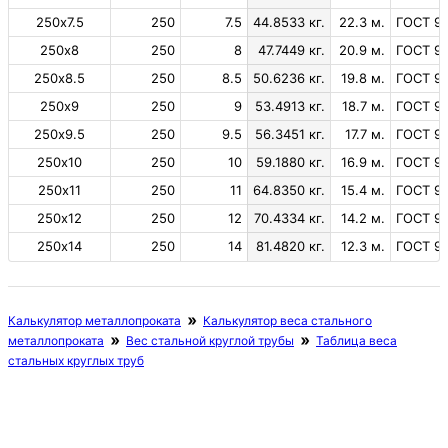
250х7.5
250
7.5
44.8533 кг.
22.3 м.
ГОСТ 99
250х8
250
8
47.7449 кг.
20.9 м.
ГОСТ 99
250х8.5
250
8.5
50.6236 кг.
19.8 м.
ГОСТ 99
250х9
250
9
53.4913 кг.
18.7 м.
ГОСТ 99
250х9.5
250
9.5
56.3451 кг.
17.7 м.
ГОСТ 99
250х10
250
10
59.1880 кг.
16.9 м.
ГОСТ 99
250х11
250
11
64.8350 кг.
15.4 м.
ГОСТ 99
250х12
250
12
70.4334 кг.
14.2 м.
ГОСТ 99
250х14
250
14
81.4820 кг.
12.3 м.
ГОСТ 99
Калькулятор металлопроката
Калькулятор веса стального
металлопроката
Вес стальной круглой трубы
Таблица веса
стальных круглых труб