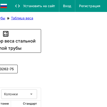
Установить на сайт
Вход
Регистрация
убы
Таблица веса
р веса стальной
лой трубы
3262-75
Колонки
 тонне
Стандарт