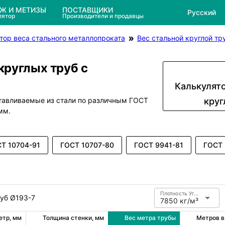
ЕЖ И МЕТИЗЫ
ПОСТАВЩИКИ
Русский
лятор
Производители и продавцы
тор веса стального металлопроката
Вес стальной круглой тр
круглых труб с
Калькулято
отавливаемые из стали по различным ГОСТ
круг
мм.
Т 10704-91
ГОСТ 10707-80
ГОСТ 9941-81
ГОСТ 
Плотность Углеродистая сталь
руб Ø193-7
7850 кг/м³
етр, мм
Толщина стенки, мм
Вес метра трубы
Метров в