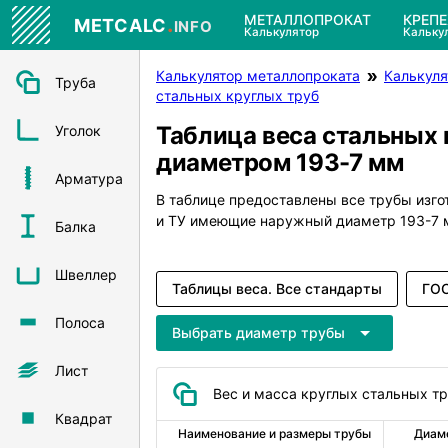
.
МЕТАЛЛОПРОКАТ
КРЕП
METCALC
INFO
Калькулятор
Кальку
Калькулятор металлопроката
Калькуля
Труба
стальных круглых труб
Таблица веса стальных 
Уголок
диаметром 193-7 мм
Арматура
В таблице предоставлены все трубы изг
и ТУ имеющие наружный диаметр 193-7 
Балка
Швеллер
Таблицы веса. Все стандарты
ГОС
Полоса
Выбрать диаметр трубы
Лист
Вес и масса круглых стальных т
Квадрат
Наименование и размеры трубы
Диам