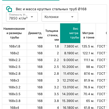
Вес и масса круглых стальных труб Ø168
Плотность Углеродистая сталь
Колонки
7850 кг/м³
Наименование 
Вес 
Толщина 
и размеры 
Диаметр, 
метра 
Метров 
С
стенки, 
трубы
мм
трубы
в тонне
мм
168х1.8
168
1.8
7.3800 кг.
135.5 м.
ГОСТ 1
168х2
168
2
8.1900 кг.
122.1 м.
ГОСТ 1
168х2.2
168
2.2
9.0000 кг.
111.1 м.
ГОСТ 1
168х2.5
168
2.5
10.2000 кг.
98 м.
ГОСТ 1
168х2.8
168
2.8
11.4100 кг.
87.6 м.
ГОСТ 1
168х3
168
3
12.2100 кг.
81.9 м.
ГОСТ 1
168х3.2
168
3.2
13.0100 кг.
76.9 м.
ГОСТ 1
168х3.5
168
3.5
14.2000 кг.
70.4 м.
ГОСТ 1
168х3.8
168
3.8
15.3900 кг.
65 м.
ГОСТ 1
168х4
168
4
16.1800 кг.
61.8 м.
ГОСТ 1