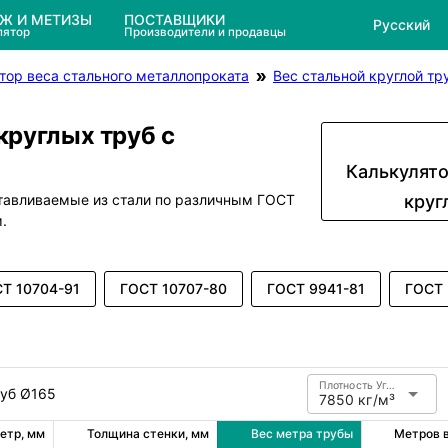
ЕЖ И МЕТИЗЫ
ПОСТАВЩИКИ
Русский
лятор
Производители и продавцы
тор веса стального металлопроката
Вес стальной круглой тр
круглых труб с
Калькулято
отавливаемые из стали по различным ГОСТ
круг
.
Т 10704-91
ГОСТ 10707-80
ГОСТ 9941-81
ГОСТ 
Плотность Углеродистая сталь
руб Ø165
7850 кг/м³
етр, мм
Толщина стенки, мм
Вес метра трубы
Метров в