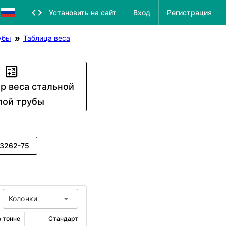
Установить на сайт
Вход
Регистрация
убы
Таблица веса
р веса стальной
лой трубы
3262-75
Колонки
 тонне
Стандарт