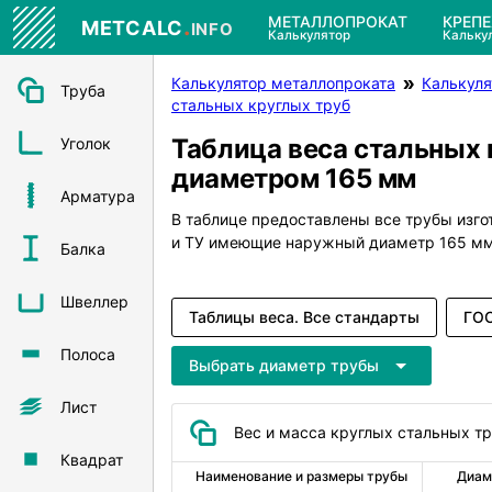
.
МЕТАЛЛОПРОКАТ
КРЕП
METCALC
INFO
Калькулятор
Кальку
Калькулятор металлопроката
Калькуля
Труба
стальных круглых труб
Таблица веса стальных 
Уголок
диаметром 165 мм
Арматура
В таблице предоставлены все трубы изг
и ТУ имеющие наружный диаметр 165 мм
Балка
Швеллер
Таблицы веса. Все стандарты
ГОС
Полоса
Выбрать диаметр трубы
Лист
Вес и масса круглых стальных т
Квадрат
Наименование и размеры трубы
Диам