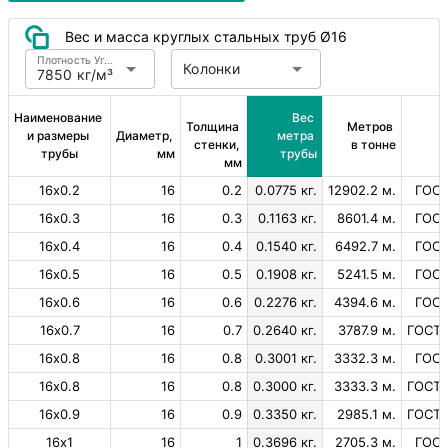
Вес и масса круглых стальных труб Ø16
Плотность Углеродистая сталь
Колонки
7850 кг/м³
Наименование 
Вес 
Толщина 
Метров 
и размеры 
Диаметр, 
метра 
стенки, 
в тонне
трубы
мм
трубы
мм
16х0.2
16
0.2
0.0775 кг.
12902.2 м.
ГОСТ
16х0.3
16
0.3
0.1163 кг.
8601.4 м.
ГОСТ
16х0.4
16
0.4
0.1540 кг.
6492.7 м.
ГОСТ
16х0.5
16
0.5
0.1908 кг.
5241.5 м.
ГОСТ
16х0.6
16
0.6
0.2276 кг.
4394.6 м.
ГОСТ
16х0.7
16
0.7
0.2640 кг.
3787.9 м.
ГОСТ 
16х0.8
16
0.8
0.3001 кг.
3332.3 м.
ГОСТ
16х0.8
16
0.8
0.3000 кг.
3333.3 м.
ГОСТ 
16х0.9
16
0.9
0.3350 кг.
2985.1 м.
ГОСТ 
16х1
16
1
0.3696 кг.
2705.3 м.
ГОСТ