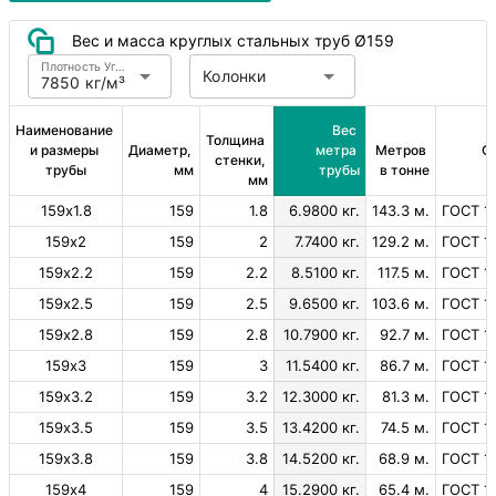
Вес и масса круглых стальных труб Ø159
Плотность Углеродистая сталь
Колонки
7850 кг/м³
Наименование 
Вес 
Толщина 
и размеры 
Диаметр, 
метра 
Метров 
С
стенки, 
трубы
мм
трубы
в тонне
мм
159х1.8
159
1.8
6.9800 кг.
143.3 м.
ГОСТ 1
159х2
159
2
7.7400 кг.
129.2 м.
ГОСТ 1
159х2.2
159
2.2
8.5100 кг.
117.5 м.
ГОСТ 1
159х2.5
159
2.5
9.6500 кг.
103.6 м.
ГОСТ 1
159х2.8
159
2.8
10.7900 кг.
92.7 м.
ГОСТ 1
159х3
159
3
11.5400 кг.
86.7 м.
ГОСТ 1
159х3.2
159
3.2
12.3000 кг.
81.3 м.
ГОСТ 1
159х3.5
159
3.5
13.4200 кг.
74.5 м.
ГОСТ 1
159х3.8
159
3.8
14.5200 кг.
68.9 м.
ГОСТ 1
159х4
159
4
15.2900 кг.
65.4 м.
ГОСТ 1