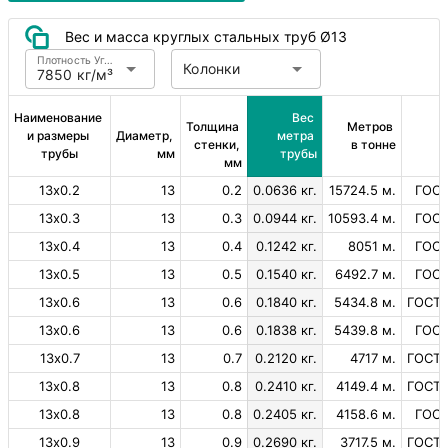
Вес и масса круглых стальных труб Ø13
Плотность Углеродистая сталь
Колонки
7850 кг/м³
Наименование 
Вес 
Толщина 
Метров 
и размеры 
Диаметр, 
метра 
стенки, 
в тонне
трубы
мм
трубы
мм
13х0.2
13
0.2
0.0636 кг.
15724.5 м.
ГОСТ
13х0.3
13
0.3
0.0944 кг.
10593.4 м.
ГОСТ
13х0.4
13
0.4
0.1242 кг.
8051 м.
ГОСТ
13х0.5
13
0.5
0.1540 кг.
6492.7 м.
ГОСТ
13х0.6
13
0.6
0.1840 кг.
5434.8 м.
ГОСТ 
13х0.6
13
0.6
0.1838 кг.
5439.8 м.
ГОСТ
13х0.7
13
0.7
0.2120 кг.
4717 м.
ГОСТ 
13х0.8
13
0.8
0.2410 кг.
4149.4 м.
ГОСТ 
13х0.8
13
0.8
0.2405 кг.
4158.6 м.
ГОСТ
13х0.9
13
0.9
0.2690 кг.
3717.5 м.
ГОСТ 