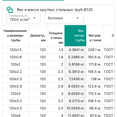
Вес и масса круглых стальных труб Ø120
Плотность Углеродистая сталь
Колонки
7850 кг/м³
Наименование 
Вес 
Толщина 
и размеры 
Диаметр, 
метра 
Метров 
Ст
стенки, 
трубы
мм
трубы
в тонне
мм
120х1.5
120
1.5
4.3841 кг.
228.1 м.
ГОСТ 9
120х1.8
120
1.8
5.2466 кг.
190.6 м.
ГОСТ 9
120х2
120
2
5.8199 кг.
171.8 м.
ГОСТ 9
120х2.2
120
2.2
6.3913 кг.
156.5 м.
ГОСТ 9
120х2.5
120
2.5
7.2439 кг.
138 м.
ГОСТ 9
120х2.8
120
2.8
8.0925 кг.
123.6 м.
ГОСТ 9
120х3
120
3
8.6559 кг.
115.5 м.
ГОСТ 9
120х3.2
120
3.2
9.2173 кг.
108.5 м.
ГОСТ 9
120х3.5
120
3.5
10.0559 кг.
99.4 м.
ГОСТ 9
120х4
120
4
11.4431 кг.
87.4 м.
ГОСТ 9