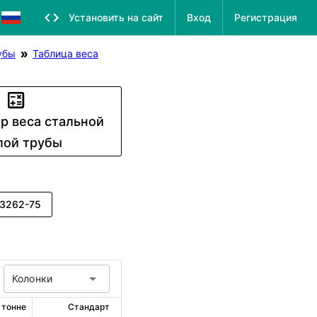
Установить на сайт
Вход
Регистрация
убы
Таблица веса
р веса стальной
лой трубы
3262-75
Колонки
 тонне
Стандарт