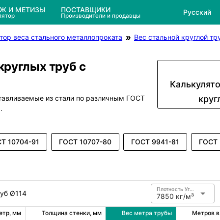
ЕЖ И МЕТИЗЫ
ПОСТАВЩИКИ
Русский
лятор
Производители и продавцы
тор веса стального металлопроката
Вес стальной круглой тр
круглых труб с
Калькулято
отавливаемые из стали по различным ГОСТ
круг
.
Т 10704-91
ГОСТ 10707-80
ГОСТ 9941-81
ГОСТ 
Плотность Углеродистая сталь
руб Ø114
7850 кг/м³
етр, мм
Толщина стенки, мм
Вес метра трубы
Метров в