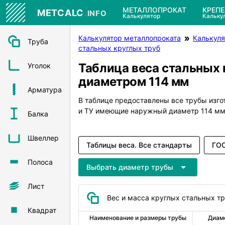
.
МЕТАЛЛОПРОКАТ
КРЕП
METCALC
INFO
Калькулятор
Кальку
Калькулятор металлопроката
Калькуля
Труба
стальных круглых труб
Таблица веса стальных 
Уголок
диаметром 114 мм
Арматура
В таблице предоставлены все трубы изг
и ТУ имеющие наружный диаметр 114 мм
Балка
Швеллер
Таблицы веса. Все стандарты
ГОС
Полоса
Выбрать диаметр трубы
Лист
Вес и масса круглых стальных т
Квадрат
Наименование и размеры трубы
Диам