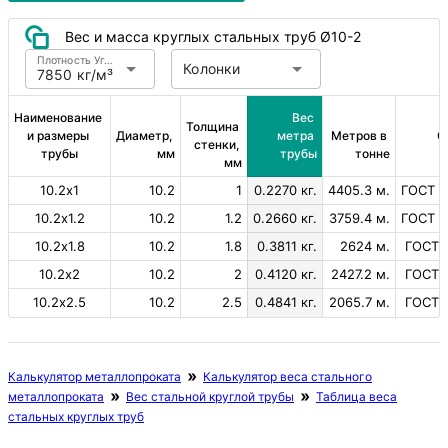
Вес и масса круглых стальных труб Ø10-2
Плотность Углеродистая сталь
Колонки
7850 кг/м³
Наименование 
Вес 
Толщина 
и размеры 
Диаметр, 
метра 
Метров в 
С
стенки, 
трубы
мм
трубы
тонне
мм
10.2х1
10.2
1
0.2270 кг.
4405.3 м.
ГОСТ 1
10.2х1.2
10.2
1.2
0.2660 кг.
3759.4 м.
ГОСТ 1
10.2х1.8
10.2
1.8
0.3811 кг.
2624 м.
ГОСТ 
10.2х2
10.2
2
0.4120 кг.
2427.2 м.
ГОСТ 
10.2х2.5
10.2
2.5
0.4841 кг.
2065.7 м.
ГОСТ 
Калькулятор металлопроката
Калькулятор веса стального
металлопроката
Вес стальной круглой трубы
Таблица веса
стальных круглых труб