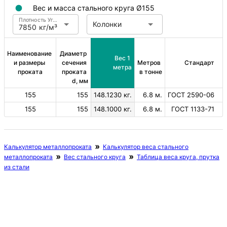
Вес и масса стального круга Ø155
Плотность Углеродистая сталь
Колонки
7850 кг/м³
Наименование 
Диаметр 
Вес 1 
и размеры 
сечения 
Метров 
Стандарт
метра
проката
проката 
в тонне
d, мм
155
155
148.1230 кг.
6.8 м.
ГОСТ 2590-06
155
155
148.1000 кг.
6.8 м.
ГОСТ 1133-71
Калькулятор металлопроката
Калькулятор веса стального
металлопроката
Вес стального круга
Таблица веса круга, прутка
из стали