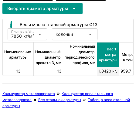
Выбрать диаметр арматуры
Вес и масса стальной арматуры Ø13
Плотность Углеродистая сталь
Колонки
7850 кг/м³
Номинальный 
Вес 1 
Наименование 
Номинальный 
диаметр 
метра 
Метров 
арматуры
диаметр 
периодического 
арматуры
в тонн
проката D, мм
профиля, мм
13
13
1.0420 кг.
959.7 м
Калькулятор металлопроката
Калькулятор веса стального
металлопроката
Вес стальной арматуры
Таблица веса стальной
арматуры