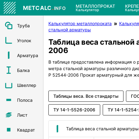
.
МЕТАЛЛОПРОКАТ
КРЕП
METCALC
INFO
Калькулятор
Кальку
Калькулятор металлопроката
Калькуля
Труба
стальной арматуры
Таблица веса стальной 
Уголок
2006
Арматура
В таблице предоставлена информация о р
метра стальной арматуры различного д
Балка
Р 52544-2006 Прокат арматурный для ж
Швеллер
Таблицы веса. Все стандарты
ГОС
Полоса
ТУ 14-1-5526-2006
ТУ 14-1-5254
Лист
Таблица веса стальной арматур
Квадрат