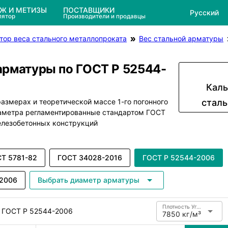
ЕЖ И МЕТИЗЫ
ПОСТАВЩИКИ
Русский
лятор
Производители и продавцы
тор веса стального металлопроката
Вес стальной арматуры
арматуры по ГОСТ Р 52544-
Каль
азмерах и теоретической массе 1-го погонного
стал
иаметра регламентированные стандартом ГОСТ
елезобетонных конструкций
Т 5781-82
ГОСТ 34028-2016
ГОСТ Р 52544-2006
-2006
Выбрать диаметр арматуры
Плотность Углеродистая сталь
ы ГОСТ Р 52544-2006
7850 кг/м³