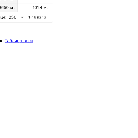
8650 кг.
101.4 м.
250
ице:
1-16 из 16
Таблица веса