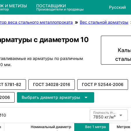
ЕЖ И МЕТИЗЫ
ПОСТАВЩИКИ
Русский
лятор
Производители и продавцы
тор веса стального металлопроката
Вес стальной арматуры
арматуры с диаметром 10
Каль
отавливаемые из арматуры по различным
сталь
0 мм.
Т 5781-82
ГОСТ 34028-2016
ГОСТ Р 52544-2006
-2006
Выбрать диаметр арматуры
Плотность Углеродистая сталь
Ø10
7850 кг/м³
 
Номинальный диаметр 
Вес 1 метра 
Метров 