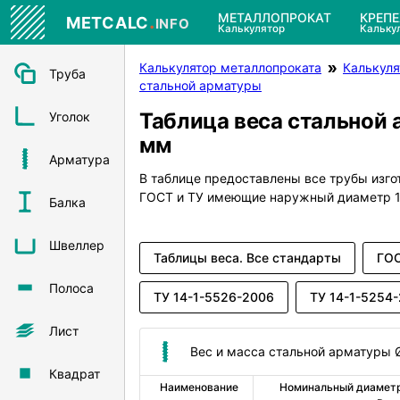
.
МЕТАЛЛОПРОКАТ
КРЕП
METCALC
INFO
Калькулятор
Кальку
Калькулятор металлопроката
Калькуля
Труба
стальной арматуры
Таблица веса стальной 
Уголок
мм
Арматура
В таблице предоставлены все трубы изг
ГОСТ и ТУ имеющие наружный диаметр 1
Балка
Швеллер
Таблицы веса. Все стандарты
ГОС
Полоса
ТУ 14-1-5526-2006
ТУ 14-1-5254
Лист
Вес и масса стальной арматуры 
Квадрат
Наименование 
Номинальный диаметр