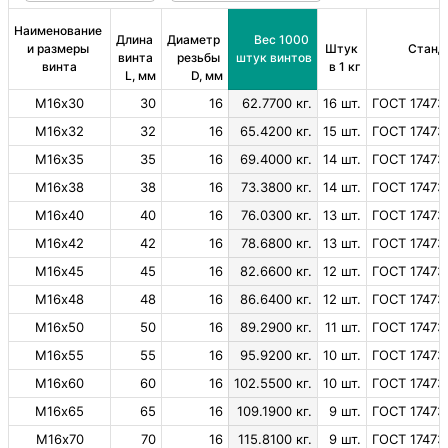
Наименование 
Длина 
Диаметр 
Вес 1000 
и размеры 
Штук 
Станд
винта 
резьбы 
штук винтов
винта
в 1 кг
L, мм
D, мм
М16х30
30
16
62.7700 кг.
16 шт.
ГОСТ 17473
М16х32
32
16
65.4200 кг.
15 шт.
ГОСТ 17473
М16х35
35
16
69.4000 кг.
14 шт.
ГОСТ 17473
М16х38
38
16
73.3800 кг.
14 шт.
ГОСТ 17473
М16х40
40
16
76.0300 кг.
13 шт.
ГОСТ 17473
М16х42
42
16
78.6800 кг.
13 шт.
ГОСТ 17473
М16х45
45
16
82.6600 кг.
12 шт.
ГОСТ 17473
М16х48
48
16
86.6400 кг.
12 шт.
ГОСТ 17473
М16х50
50
16
89.2900 кг.
11 шт.
ГОСТ 17473
М16х55
55
16
95.9200 кг.
10 шт.
ГОСТ 17473
М16х60
60
16
102.5500 кг.
10 шт.
ГОСТ 17473
М16х65
65
16
109.1900 кг.
9 шт.
ГОСТ 17473
М16х70
70
16
115.8100 кг.
9 шт.
ГОСТ 17473