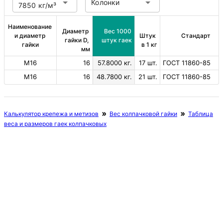
Колонки
7850 кг/м³
Наименование 
Диаметр 
Вес 1000 
и диаметр 
Штук 
Стандарт
гайки D, 
штук гаек
гайки
в 1 кг
мм
М16
16
57.8000 кг.
17 шт.
ГОСТ 11860-85
М16
16
48.7800 кг.
21 шт.
ГОСТ 11860-85
Калькулятор крепежа и метизов
Вес колпачковой гайки
Таблица
веса и размеров гаек колпачковых