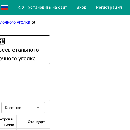
Установить на сайт
Вход
Регистрация
лочного уголка
веса стального
очного уголка
Колонки
етров в 
Стандарт
тонне