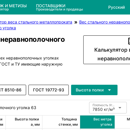
ЕЖ И МЕТИЗЫ
ПОСТАВЩИКИ
Русский
лятор
Производители и продавцы
тор веса стального металлопроката
Вес стального неравнопо
о уголка
 неравнополочного
Калькулятор 
сех неравнополочных уголках
неравнопол
м ГОСТ и ТУ имеющие наружную
Т 8510-86
ГОСТ 19772-93
Высота полки
Плотность Углеродистая сталь
лочного уголка 63
7850 кг/м³
и 
Высота полки 
Толщина 
Вес метра 
М
мм
a, мм
стенки, мм
уголка