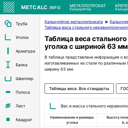
.
МЕТАЛЛОПРОКАТ
КРЕП
METCALC
INFO
Калькулятор
Кальку
Калькулятор металлопроката
Калькуля
Труба
Таблица веса стального неравнополочног
Таблица веса стального
Уголок
уголка с шириной 63 мм
Арматура
В таблице представлена информация о в
изготавливаемых из стали по различны
Балка
ширину 63 мм.
Швеллер
Таблицы веса. Все стандарты
ГОС
Полоса
Лист
Вес и масса стального неравнопо
Наименование и размеры 
Высота полк
Квадрат
уголка
b, 