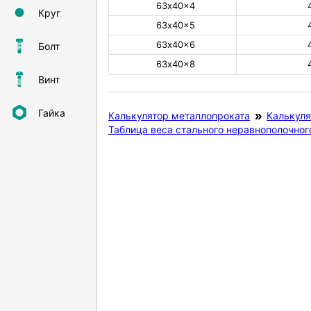
63х40×4
Круг
63х40×5
63х40×6
Болт
63х40×8
Винт
Гайка
Калькулятор металлопроката
Калькуля
Таблица веса стального неравнополочног