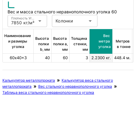
Вес и масса стального неравнополочного уголка 60
Плотность Углеродистая сталь
Колонки
7850 кг/м³
Наименование 
Вес 
Высота 
Высота 
Толщина 
и размеры 
метра 
Метров 
полки 
полки a, 
стенки, 
уголка
уголка
в тонне
b, мм
мм
мм
60х40×3
40
60
3
2.2300 кг.
448.4 м.
Калькулятор металлопроката
Калькулятор веса стального
металлопроката
Вес стального неравнополочного уголка
Таблица веса стального неравнополочного уголка