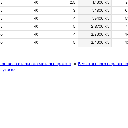
25
40
2.5
1.1600 кг.
8
25
40
3
1.4800 кг.
6
25
40
4
1.9400 кг.
5
25
40
5
2.3700 кг.
4
30
40
4
2.2600 кг.
4
30
40
5
2.4600 кг.
4
тор веса стального металлопроката
Вес стального неравнопо
о уголка