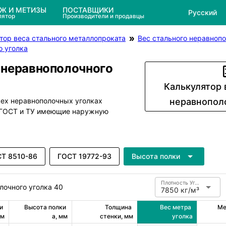
ЕЖ И МЕТИЗЫ
ПОСТАВЩИКИ
Русский
лятор
Производители и продавцы
тор веса стального металлопроката
Вес стального неравнопо
о уголка
 неравнополочного
Калькулятор 
сех неравнополочных уголках
неравнопол
м ГОСТ и ТУ имеющие наружную
Т 8510-86
ГОСТ 19772-93
Высота полки
Плотность Углеродистая сталь
лочного уголка 40
7850 кг/м³
 
Высота полки 
Толщина 
Вес метра 
Ме
мм
a, мм
стенки, мм
уголка