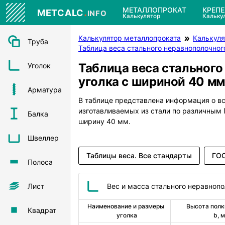
.
МЕТАЛЛОПРОКАТ
КРЕП
METCALC
INFO
Калькулятор
Кальку
Калькулятор металлопроката
Калькуля
Труба
Таблица веса стального неравнополочног
Таблица веса стального
Уголок
уголка с шириной 40 мм
Арматура
В таблице представлена информация о в
изготавливаемых из стали по различны
Балка
ширину 40 мм.
Швеллер
Таблицы веса. Все стандарты
ГОС
Полоса
Лист
Вес и масса стального неравнопо
Наименование и размеры 
Высота полки
Квадрат
уголка
b, 