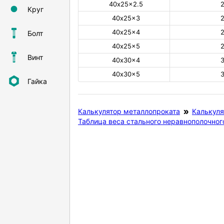
40х25×2.5
Круг
40х25×3
40х25×4
Болт
40х25×5
Винт
40х30×4
40х30×5
Гайка
Калькулятор металлопроката
Калькуля
Таблица веса стального неравнополочног