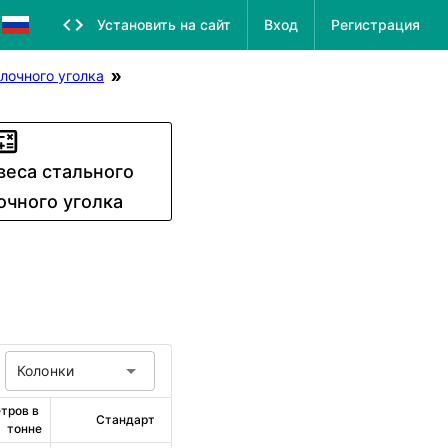
Установить на сайт
Вход
Регистрация
лочного уголка
веса стального
очного уголка
Колонки
тров в 
Стандарт
тонне