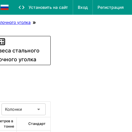
Установить на сайт
Вход
Регистрация
лочного уголка
веса стального
очного уголка
Колонки
етров в 
Стандарт
тонне