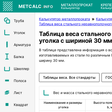
.
МЕТАЛЛОПРОКАТ
КРЕП
METCALC
INFO
Калькулятор
Кальку
Калькулятор металлопроката
Калькуля
Труба
Таблица веса стального неравнополочног
Таблица веса стального
Уголок
уголка с шириной 30 мм
Арматура
В таблице представлена информация о в
изготавливаемых из стали по различны
Балка
ширину 30 мм.
Швеллер
Таблицы веса. Все стандарты
ГОС
Полоса
Лист
Вес и масса стального неравнопо
Наименование и размеры 
Высота полк
Квадрат
уголка
b, 