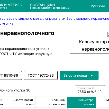
ЕЖ И МЕТИЗЫ
ПОСТАВЩИКИ
Русский
лятор
Производители и продавцы
тор веса стального металлопроката
Вес стального неравнопо
о уголка
 неравнополочного
Калькулятор 
сех неравнополочных уголках
неравнопол
м ГОСТ и ТУ имеющие наружную
Т 8510-86
ГОСТ 19772-93
Высота полки
Плотность Углеродистая сталь
лочного уголка 30
7850 кг/м³
и 
Высота полки 
Толщина 
Вес метра 
М
мм
a, мм
стенки, мм
уголка