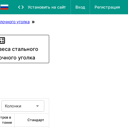
Установить на сайт
Вход
Регистрация
лочного уголка
веса стального
очного уголка
Колонки
тров в 
Стандарт
тонне