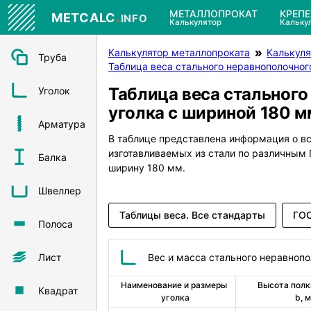
.
МЕТАЛЛОПРОКАТ
КРЕП
METCALC
INFO
Калькулятор
Кальку
Калькулятор металлопроката
Калькуля
Труба
Таблица веса стального неравнополочног
Таблица веса стального
Уголок
уголка с шириной 180 м
Арматура
В таблице представлена информация о в
изготавливаемых из стали по различны
Балка
ширину 180 мм.
Швеллер
Таблицы веса. Все стандарты
ГОС
Полоса
Лист
Вес и масса стального неравнопо
Наименование и размеры 
Высота полки
Квадрат
уголка
b, 