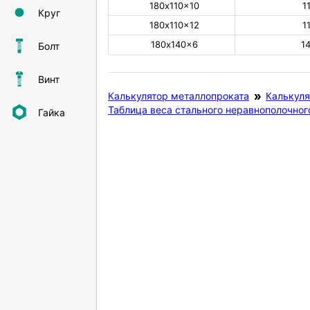
180х110×10
1
Круг
180х110×12
1
180х140×6
1
Болт
Винт
Калькулятор металлопроката
Калькуля
Таблица веса стального неравнополочног
Гайка