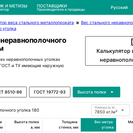
ЕЖ И МЕТИЗЫ
ПОСТАВЩИКИ
Русский
лятор
Производители и продавцы
тор веса стального металлопроката
Вес стального неравнопо
о уголка
 неравнополочного
м
Калькулятор 
сех неравнополочных уголках
неравнопол
м ГОСТ и ТУ имеющие наружную
Т 8510-86
ГОСТ 19772-93
Высота полки
Плотность Углеродистая сталь
лочного уголка 180
7850 кг/м³
 
Высота полки 
Толщина 
Вес метра 
Ме
мм
a, мм
стенки, мм
уголка