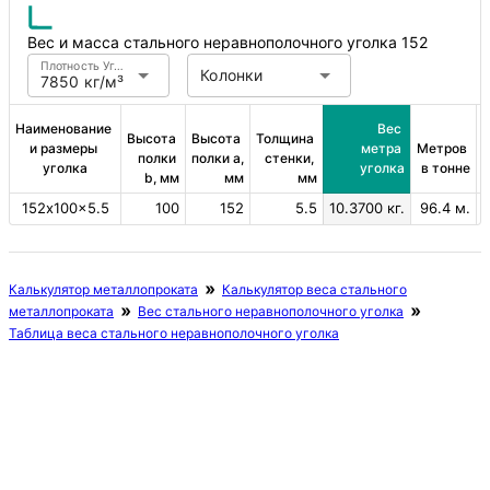
Вес и масса стального неравнополочного уголка 152
Плотность Углеродистая сталь
Колонки
7850 кг/м³
Наименование 
Вес 
Высота 
Высота 
Толщина 
и размеры 
метра 
Метров 
полки 
полки a, 
стенки, 
уголка
уголка
в тонне
b, мм
мм
мм
152х100×5.5
100
152
5.5
10.3700 кг.
96.4 м.
Калькулятор металлопроката
Калькулятор веса стального
металлопроката
Вес стального неравнополочного уголка
Таблица веса стального неравнополочного уголка