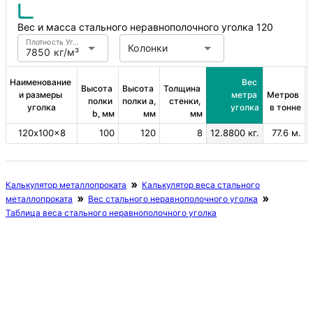
Вес и масса стального неравнополочного уголка 120
Плотность Углеродистая сталь
Колонки
7850 кг/м³
Наименование 
Вес 
Высота 
Высота 
Толщина 
и размеры 
метра 
Метров 
полки 
полки a, 
стенки, 
уголка
уголка
в тонне
b, мм
мм
мм
120х100×8
100
120
8
12.8800 кг.
77.6 м.
Калькулятор металлопроката
Калькулятор веса стального
металлопроката
Вес стального неравнополочного уголка
Таблица веса стального неравнополочного уголка