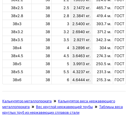
38х2.5
38
2.5
2.1472 кг.
465.7 м.
ГОСТ 9
38х2.8
38
2.8
2.3841 кг.
419.4 м.
ГОСТ 9
38х3
38
3
2.5400 кг.
393.7 м.
ГОСТ 9
38х3.2
38
3.2
2.6940 кг.
371.2 м.
ГОСТ 9
38х3.5
38
3.5
2.9211 кг.
342.3 м.
ГОСТ 9
38х4
38
4
3.2896 кг.
304 м.
ГОСТ 9
38х4.5
38
4.5
3.6463 кг.
274.3 м.
ГОСТ 9
38х5
38
5
3.9913 кг.
250.5 м.
ГОСТ 9
38х5.5
38
5.5
4.3237 кг.
231.3 м.
ГОСТ 9
38х6
38
6
4.6444 кг.
215.3 м.
ГОСТ 9
Калькулятор металлопроката
Калькулятор веса нержавеющего
металлопроката
Вес круглой нержавеющей трубы
Таблицы веса
круглых труб из нержавеющих сплавов стали