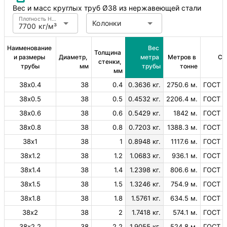
Вес и масс круглых труб Ø38 из нержавеющей стали
Плотность Нержавеющая сталь
Колонки
7700 кг/м³
Наименование 
Вес 
Толщина 
и размеры 
Диаметр, 
метра 
Метров в 
Ст
стенки, 
трубы
мм
трубы
тонне
мм
38х0.4
38
0.4
0.3636 кг.
2750.6 м.
ГОСТ 9
38х0.5
38
0.5
0.4532 кг.
2206.4 м.
ГОСТ 9
38х0.6
38
0.6
0.5429 кг.
1842 м.
ГОСТ 9
38х0.8
38
0.8
0.7203 кг.
1388.3 м.
ГОСТ 9
38х1
38
1
0.8948 кг.
1117.6 м.
ГОСТ 9
38х1.2
38
1.2
1.0683 кг.
936.1 м.
ГОСТ 9
38х1.4
38
1.4
1.2398 кг.
806.6 м.
ГОСТ 9
38х1.5
38
1.5
1.3246 кг.
754.9 м.
ГОСТ 9
38х1.8
38
1.8
1.5761 кг.
634.5 м.
ГОСТ 9
38х2
38
2
1.7418 кг.
574.1 м.
ГОСТ 9
38х2.2
38
2.2
1.9055 кг.
524.8 м.
ГОСТ 9