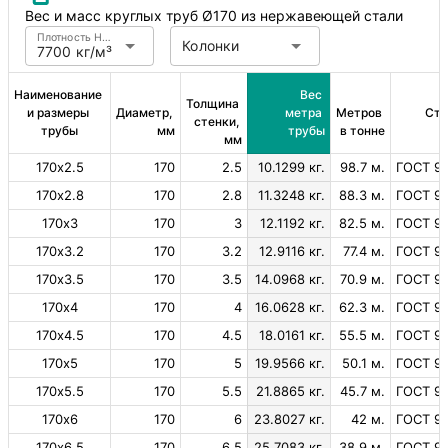
Вес и масс круглых труб Ø170 из нержавеющей стали
Плотность Нержавеющая сталь
Колонки
7700 кг/м³
Наименование 
Вес 
Толщина 
и размеры 
Диаметр, 
метра 
Метров 
Ста
стенки, 
трубы
мм
трубы
в тонне
мм
170х2.5
170
2.5
10.1299 кг.
98.7 м.
ГОСТ 99
170х2.8
170
2.8
11.3248 кг.
88.3 м.
ГОСТ 99
170х3
170
3
12.1192 кг.
82.5 м.
ГОСТ 99
170х3.2
170
3.2
12.9116 кг.
77.4 м.
ГОСТ 99
170х3.5
170
3.5
14.0968 кг.
70.9 м.
ГОСТ 99
170х4
170
4
16.0628 кг.
62.3 м.
ГОСТ 99
170х4.5
170
4.5
18.0161 кг.
55.5 м.
ГОСТ 99
170х5
170
5
19.9566 кг.
50.1 м.
ГОСТ 99
170х5.5
170
5.5
21.8865 кг.
45.7 м.
ГОСТ 99
170х6
170
6
23.8027 кг.
42 м.
ГОСТ 99
170х6.5
170
6.5
25.7083 кг.
38.9 м.
ГОСТ 99