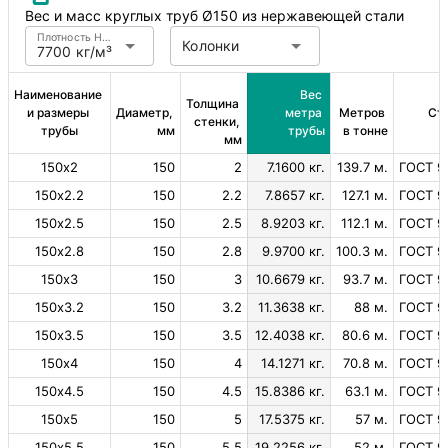
Вес и масс круглых труб Ø150 из нержавеющей стали
Плотность Нержавеющая сталь
Колонки
7700 кг/м³
Наименование 
Вес 
Толщина 
и размеры 
Диаметр, 
метра 
Метров 
Ст
стенки, 
трубы
мм
трубы
в тонне
мм
150х2
150
2
7.1600 кг.
139.7 м.
ГОСТ 9
150х2.2
150
2.2
7.8657 кг.
127.1 м.
ГОСТ 9
150х2.5
150
2.5
8.9203 кг.
112.1 м.
ГОСТ 9
150х2.8
150
2.8
9.9700 кг.
100.3 м.
ГОСТ 9
150х3
150
3
10.6679 кг.
93.7 м.
ГОСТ 9
150х3.2
150
3.2
11.3638 кг.
88 м.
ГОСТ 9
150х3.5
150
3.5
12.4038 кг.
80.6 м.
ГОСТ 9
150х4
150
4
14.1271 кг.
70.8 м.
ГОСТ 9
150х4.5
150
4.5
15.8386 кг.
63.1 м.
ГОСТ 9
150х5
150
5
17.5375 кг.
57 м.
ГОСТ 9
150х5.5
150
5.5
19.2256 кг.
52 м.
ГОСТ 9