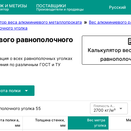
ЕЖ И МЕТИЗЫ
ПОСТАВЩИКИ
Русский
лятор
Производители и продавцы
тор веса алюминиевого металлопроката
Вес алюминиевого р
очного уголка
вого равнополочного
Калькулятор ве
ация о всех равнополочных уголках
равнополоч
иния по различным ГОСТ и ТУ
ота полки
Плотность Алюминий
полочного уголка 55
2700 кг/м³
а полки a, 
Толщина стенки, 
Вес метра 
Ме
мм
мм
уголка