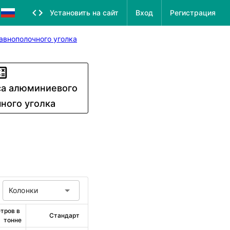
Установить на сайт
Вход
Регистрация
авнополочного уголка
са алюминиевого
ного уголка
Колонки
тров в 
Стандарт
тонне