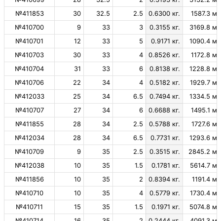
№411853
30
32.5
2.5
0.6300 кг.
1587.3 м.
№410700
9
33
3
0.3155 кг.
3169.8 м.
№410701
12
33
5
0.9171 кг.
1090.4 м.
№410703
30
33
4
0.8526 кг.
1172.8 м.
№410704
31
33
6
0.8138 кг.
1228.8 м.
№410706
22
34
4
0.5182 кг.
1929.7 м.
№412033
25
34
6.5
0.7494 кг.
1334.5 м.
№410707
27
34
6
0.6688 кг.
1495.1 м.
№411855
28
34
2.5
0.5788 кг.
1727.6 м.
№412034
28
34
6.5
0.7731 кг.
1293.6 м.
№410709
9
35
2.5
0.3515 кг.
2845.2 м.
№412038
10
35
1.5
0.1781 кг.
5614.7 м.
№411856
10
35
2
0.8394 кг.
1191.4 м.
№410710
10
35
4
0.5779 кг.
1730.4 м.
№410711
15
35
1.5
0.1971 кг.
5074.8 м.
№410714
16
35
2
0.2444 кг.
4091.3 м.