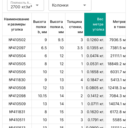
Плотность Алюминий
Колонки
2700 кг/м³
Наименование 
Вес 
Высота 
Высота 
Толщина 
Метров 
и размеры 
метра 
полки 
полки a, 
стенки, 
в тонне
уголка
уголка
b, мм
мм
мм
№410502
9
9.5
3
0.1260 кг.
7936.5 м.
№412097
6.5
10
3.5
0.1355 кг.
7381.5 м.
№410504
6
12
1
0.0474 кг.
21111.1 м.
№410505
8
12
1
0.0531 кг.
18849.2 м.
№410506
10
12
1
0.1658 кг.
6031.7 м.
№411830
9
13
4
0.1847 кг.
5413.1 м.
№410508
12
13
1
0.0805 кг.
12418.3 м.
№412098
10.15
14
2
0.1412 кг.
7084.3 м.
№410509
13
14
1
0.0711 кг.
14074.1 м.
№411831
8
15
3
0.1620 кг.
6172.8 м.
№410511
10
15
3
0.1791 кг.
5585 м.
№410513
13
15
1
0.0900 кг.
11111.1 м.