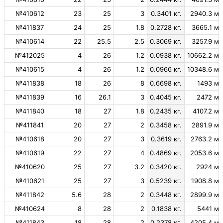
№410612
23
25
3
0.3401 кг.
2940.3 м.
№411837
24
25
1.8
0.2728 кг.
3665.1 м.
№410614
22
25.5
2.5
0.3069 кг.
3257.9 м.
№412025
4
26
1.2
0.0938 кг.
10662.2 м.
№410615
4
26
1.2
0.0966 кг.
10348.6 м.
№411838
18
26
8
0.6698 кг.
1493 м.
№411839
16
26.1
3
0.4045 кг.
2472 м.
№411840
18
27
1.8
0.2435 кг.
4107.2 м.
№411841
20
27
2
0.3458 кг.
2891.9 м.
№410618
20
27
3
0.3619 кг.
2763.2 м.
№410619
22
27
4
0.4869 кг.
2053.6 м.
№410620
25
27
3.2
0.3420 кг.
2924 м.
№410621
25
27
3
0.5239 кг.
1908.8 м.
№411842
5.6
28
2
0.3448 кг.
2899.9 м.
№410624
8
28
2
0.1838 кг.
5441 м.
№411843
18
28
2
0.2378 кг.
4205.4 м.