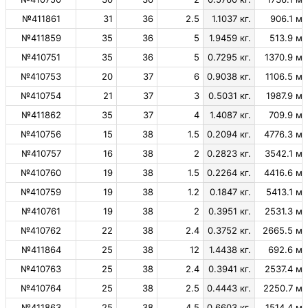
№411861
31
36
2.5
1.1037 кг.
906.1 м.
№411859
35
36
5
1.9459 кг.
513.9 м.
№410751
35
36
5
0.7295 кг.
1370.9 м.
№410753
20
37
6
0.9038 кг.
1106.5 м.
№410754
21
37
3
0.5031 кг.
1987.9 м.
№411862
35
37
4
1.4087 кг.
709.9 м.
№410756
15
38
1.5
0.2094 кг.
4776.3 м.
№410757
16
38
2
0.2823 кг.
3542.1 м.
№410760
19
38
1.5
0.2264 кг.
4416.6 м.
№410759
19
38
1.2
0.1847 кг.
5413.1 м.
№410761
19
38
2
0.3951 кг.
2531.3 м.
№410762
22
38
2.4
0.3752 кг.
2665.5 м.
№411864
25
38
12
1.4438 кг.
692.6 м.
№410763
25
38
2.4
0.3941 кг.
2537.4 м.
№410764
25
38
2.5
0.4443 кг.
2250.7 м.
№411863
25
38
4.5
0.6603 кг.
1514.4 м.