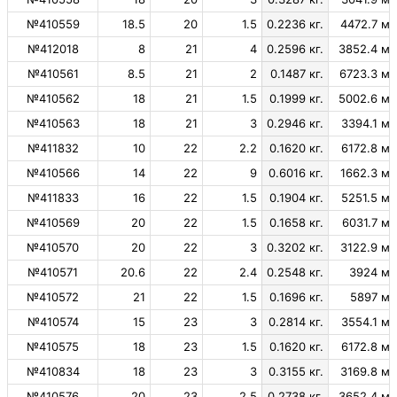
№410559
18.5
20
1.5
0.2236 кг.
4472.7 м.
№412018
8
21
4
0.2596 кг.
3852.4 м.
№410561
8.5
21
2
0.1487 кг.
6723.3 м.
№410562
18
21
1.5
0.1999 кг.
5002.6 м.
№410563
18
21
3
0.2946 кг.
3394.1 м.
№411832
10
22
2.2
0.1620 кг.
6172.8 м.
№410566
14
22
9
0.6016 кг.
1662.3 м.
№411833
16
22
1.5
0.1904 кг.
5251.5 м.
№410569
20
22
1.5
0.1658 кг.
6031.7 м.
№410570
20
22
3
0.3202 кг.
3122.9 м.
№410571
20.6
22
2.4
0.2548 кг.
3924 м.
№410572
21
22
1.5
0.1696 кг.
5897 м.
№410574
15
23
3
0.2814 кг.
3554.1 м.
№410575
18
23
1.5
0.1620 кг.
6172.8 м.
№410834
18
23
3
0.3155 кг.
3169.8 м.
№410576
20
23
2.5
0.2738 кг.
3652.4 м.