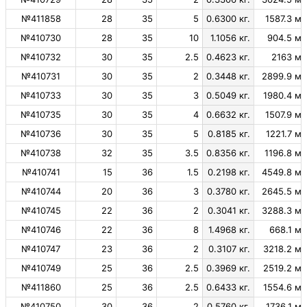
№411858
28
35
5
0.6300 кг.
1587.3 м.
№410730
28
35
10
1.1056 кг.
904.5 м.
№410732
30
35
2.5
0.4623 кг.
2163 м.
№410731
30
35
2
0.3448 кг.
2899.9 м.
№410733
30
35
3
0.5049 кг.
1980.4 м.
№410735
30
35
4
0.6632 кг.
1507.9 м.
№410736
30
35
5
0.8185 кг.
1221.7 м.
№410738
32
35
3.5
0.8356 кг.
1196.8 м.
№410741
15
36
1.5
0.2198 кг.
4549.8 м.
№410744
20
36
3
0.3780 кг.
2645.5 м.
№410745
22
36
2
0.3041 кг.
3288.3 м.
№410746
22
36
8
1.4968 кг.
668.1 м.
№410747
23
36
2
0.3107 кг.
3218.2 м.
№410749
25
36
2.5
0.3969 кг.
2519.2 м.
№411860
25
36
2.5
0.6433 кг.
1554.6 м.
№410750
30
36
2
0.5760 кг.
1736.1 м.