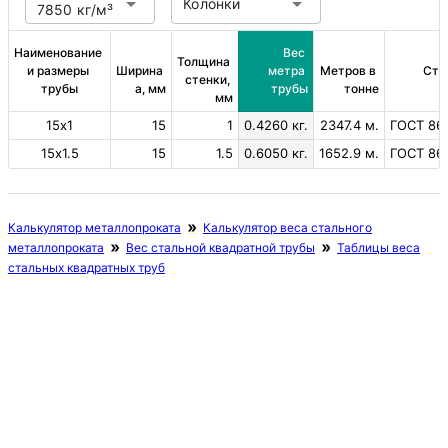
Колонки
7850 кг/м³
Наименование 
Вес 
Толщина 
и размеры 
Ширина 
метра 
Метров в 
Ста
стенки, 
трубы
a, мм
трубы
тонне
мм
15х1
15
1
0.4260 кг.
2347.4 м.
ГОСТ 86
15х1.5
15
1.5
0.6050 кг.
1652.9 м.
ГОСТ 86
Калькулятор металлопроката
Калькулятор веса стального
металлопроката
Вес стальной квадратной трубы
Таблицы веса
стальных квадратных труб