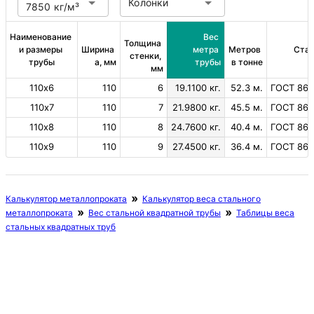
Колонки
7850 кг/м³
Наименование 
Вес 
Толщина 
и размеры 
Ширина 
метра 
Метров 
Ста
стенки, 
трубы
a, мм
трубы
в тонне
мм
110х6
110
6
19.1100 кг.
52.3 м.
ГОСТ 863
110х7
110
7
21.9800 кг.
45.5 м.
ГОСТ 863
110х8
110
8
24.7600 кг.
40.4 м.
ГОСТ 863
110х9
110
9
27.4500 кг.
36.4 м.
ГОСТ 863
Калькулятор металлопроката
Калькулятор веса стального
металлопроката
Вес стальной квадратной трубы
Таблицы веса
стальных квадратных труб