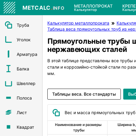
.
МЕТАЛЛОПРОКАТ
КРЕП
METCALC
INFO
Калькулятор
Кальку
Калькулятор металлопроката
Калькуля
Труба
Таблица веса прямоугольных труб из не
Прямоугольные трубы ш
Уголок
нержавеющих сталей
Арматура
В этой таблице представлены все трубы
стали и коррозийно-стойкой стали по р
Балка
мм.
Швеллер
Таблицы веса. Все стандарты
Выб
Полоса
Лист
Вес и масса прямоугольных труб
Наименование и размеры 
Ширина b, 
Квадрат
трубы
м