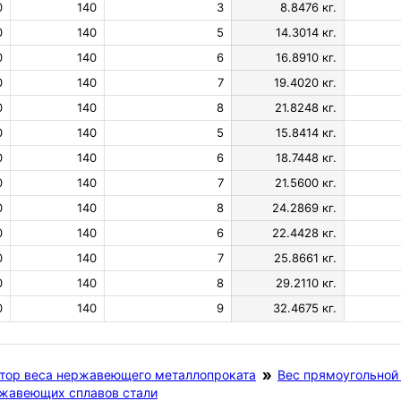
0
140
3
8.8476 кг.
0
140
5
14.3014 кг.
0
140
6
16.8910 кг.
0
140
7
19.4020 кг.
0
140
8
21.8248 кг.
0
140
5
15.8414 кг.
0
140
6
18.7448 кг.
0
140
7
21.5600 кг.
0
140
8
24.2869 кг.
0
140
6
22.4428 кг.
0
140
7
25.8661 кг.
0
140
8
29.2110 кг.
0
140
9
32.4675 кг.
тор веса нержавеющего металлопроката
Вес прямоугольно
ржавеющих сплавов стали