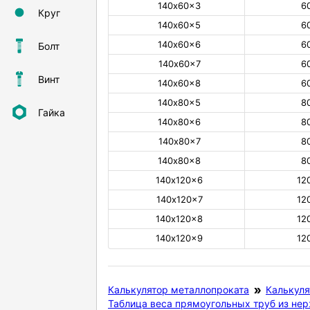
140х60×3
6
Круг
140х60×5
6
140х60×6
6
Болт
140х60×7
6
Винт
140х60×8
6
140х80×5
8
Гайка
140х80×6
8
140х80×7
8
140х80×8
8
140х120×6
12
140х120×7
12
140х120×8
12
140х120×9
12
Калькулятор металлопроката
Калькуля
Таблица веса прямоугольных труб из не