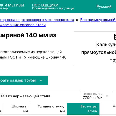
ЕЖ И МЕТИЗЫ
ПОСТАВЩИКИ
Русский
лятор
Производители и продавцы
тор веса нержавеющего металлопроката
Вес прямоугольно
ржавеющих сплавов стали
ириной 140 мм из
Калькул
 изготавливаемые из нержавеющей
прямоугольно
азным ГОСТ и ТУ имеющие ширину 140
тр
рать размер трубы
Плотность Нержавеющая сталь
 140 из нержавеющей стали
7700 кг/м³
Ширина a, 
Толщина стенки, 
Вес метра 
Ме
м
мм
мм
трубы