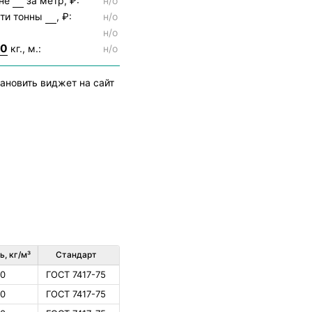
ене
за метр, ₽:
н/о
сти тонны
, ₽:
н/о
н/о
00
кг., м.:
н/о
ановить виджет на сайт
, кг/м³
Стандарт
50
ГОСТ 7417-75
50
ГОСТ 7417-75