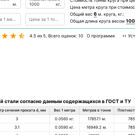
Стоимость тонны круга при ц
м.
кг.
Цена метра круга при стоимо
6
Общий вес
м. круга, кг.:
Цена за 1 метр
Цена за 1 тонну
10
Общая длина круга весом
4.5 из 5
, Всего оценок: 10
О программе
Уст
й стали согласно данным содержащихся в ГОСТ и ТУ
р сечения проката d, мм
Вес 1 метра
Метров в тонне
Плотность
3
0.0560 кг.
17857.1 м.
78
3.1
0.0590 кг.
16949.2 м.
78