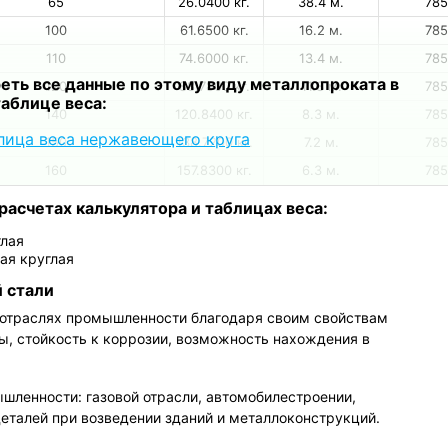
65
26.0400 кг.
38.4 м.
78
100
61.6500 кг.
16.2 м.
78
110
74.6000 кг.
13.4 м.
78
еть все данные по этому виду металлопроката в
120
88.7800 кг.
11.3 м.
78
таблице веса:
140
120.8400 кг.
8.3 м.
78
лица веса нержавеющего круга
150
138.7200 кг.
7.2 м.
78
160
157.8300 кг.
6.3 м.
78
расчетах калькулятора и таблицах веса:
глая
ая круглая
 стали
 отраслях промышленности благодаря своим свойствам
бы, стойкость к коррозии, возможность нахождения в
шленности: газовой отрасли, автомобилестроении,
деталей при возведении зданий и металлоконструкций.