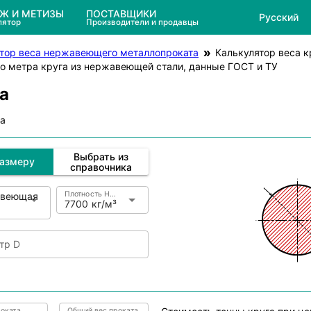
ЕЖ И МЕТИЗЫ
ПОСТАВЩИКИ
Русский
лятор
Производители и продавцы
тор веса нержавеющего металлопроката
Калькулятор веса 
ого метра круга из нержавеющей стали, данные ГОСТ и ТУ
а
га
Выбрать из
размеру
справочника
Плотность Нержавеющая сталь
веющая
7700 кг/м³
тр D
оката
Общий вес проката