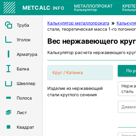
.
МЕТАЛЛОПРОКАТ
КРЕП
METCALC
INFO
Калькулятор
Кальку
Калькулятор металлопроката
Калькуля
Труба
стали, теоретическая масса 1-го погонн
Вес нержавеющего круг
Уголок
Калькулятор расчета нержавеющего кру
Арматура
Балка
По 
Круг / Катанка
Швеллер
Нержа
Изделие из нержавеющей
сталь
стали круглого сечения
Полоса
Диаме
Лист
Квадрат
Длина пр