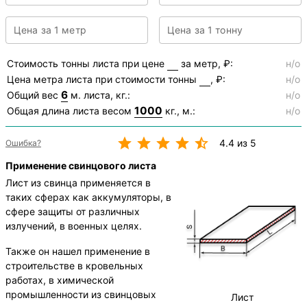
Цена за 1 метр
Цена за 1 тонну
Стоимость тонны листа при цене
за метр, ₽:
н/о
Цена метра листа при стоимости тонны
, ₽:
н/о
6
Общий вес
м. листа, кг.:
н/о
1000
Общая длина листа весом
кг., м.:
н/о
4.4 из 5
Ошибка?
Применение свинцового листа
Лист из свинца применяется в
таких сферах как аккумуляторы, в
сфере защиты от различных
излучений, в военных целях.
Также он нашел применение в
строительстве в кровельных
работах, в химической
промышленности из свинцовых
Лист