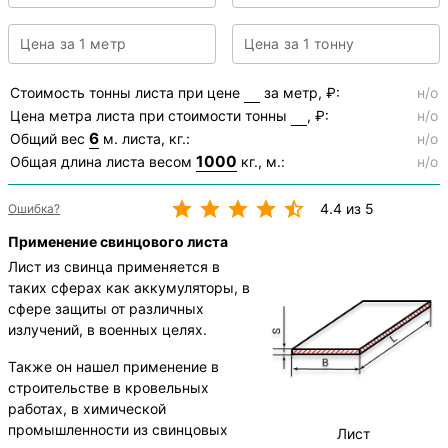
Цена за 1 метр
Цена за 1 тонну
Стоимость тонны листа при цене
за метр, ₽:
н/о
Цена метра листа при стоимости тонны
, ₽:
н/о
6
Общий вес
м. листа, кг.:
н/о
1000
Общая длина листа весом
кг., м.:
н/о
4.4 из 5
Ошибка?
Применение свинцового листа
Лист из свинца применяется в
таких сферах как аккумуляторы, в
сфере защиты от различных
излучений, в военных целях.
Также он нашел применение в
строительстве в кровельных
работах, в химической
промышленности из свинцовых
Лист