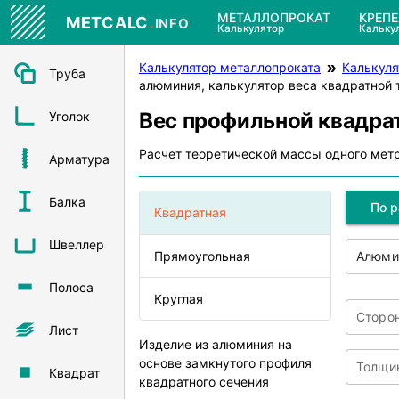
.
МЕТАЛЛОПРОКАТ
КРЕП
METCALC
INFO
Калькулятор
Кальку
Калькулятор металлопроката
Калькуля
Труба
алюминия, калькулятор веса квадратной 
Вес профильной квадра
Уголок
Расчет теоретической массы одного мет
Арматура
Балка
По 
Квадратная
Швеллер
Прямоугольная
Алюми
Полоса
Круглая
Сторон
Лист
Изделие из алюминия на
основе замкнутого профиля
Толщин
Квадрат
квадратного сечения