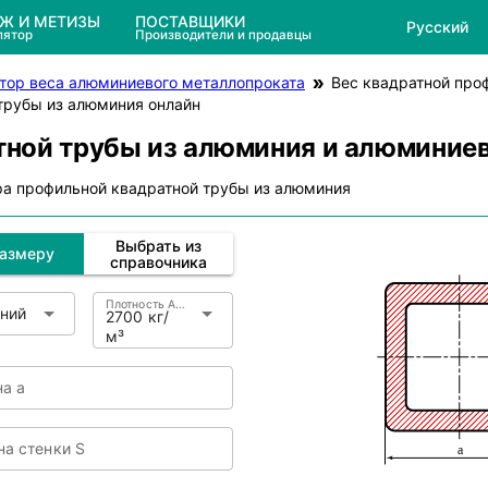
ЕЖ И МЕТИЗЫ
ПОСТАВЩИКИ
Русский
лятор
Производители и продавцы
тор веса алюминиевого металлопроката
Вес квадратной про
трубы из алюминия онлайн
тной трубы из алюминия и алюминие
ра профильной квадратной трубы из алюминия
Выбрать из
размеру
справочника
Плотность Алюминий
ний
2700 кг/
м³
а a
а стенки S