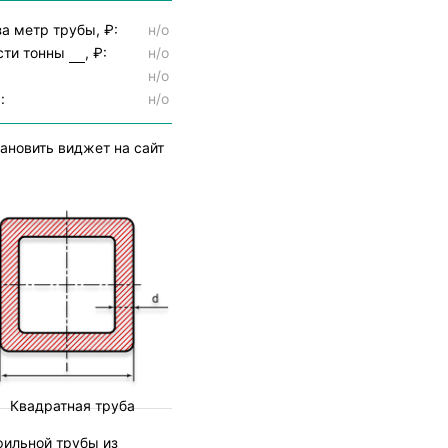
а метр трубы, ₽:
н/о
сти тонны
, ₽:
н/о
н/о
:
н/о
ановить виджет на сайт
Квадратная труба
фильной трубы из