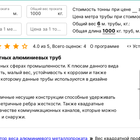
Стоимость тонны при цене
з
оката
Общий вес проката
м.
кг.
Цена метра трубы при стоимо
6
Общий вес
м. трубы, кг.:
Цена за 1 метр
Цена за 1 тонну
1000
Общая длина
кг. труб, м.
4.0 из 5
, Всего оценок: 4
О программе
Уст
тных алюминиевых труб
чных сферах промышленности. К плюсам данного вида
ь, малый вес, устойчивость к коррозии и также
 которому данные трубы используются в дизайне
зличные несущие конструкции способные удерживать
метричные ребра жесткости. Также квадратные
качестве коммуникационных каналов, которые можно
 и снаружи.
тор веса алюминиевого металлопроката
Вес квадратной про