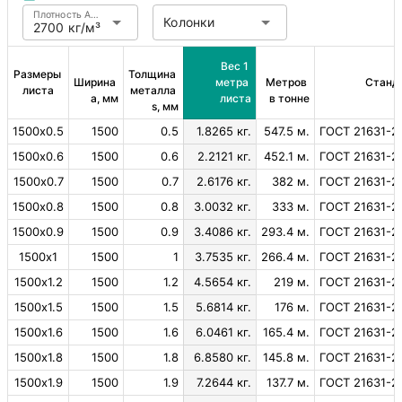
Плотность Алюминий
Колонки
2700 кг/м³
Вес 1 
Размеры 
Толщина 
Ширина 
метра 
Метров 
Станд
листа
металла 
a, мм
листа
в тонне
s, мм
1500х0.5
1500
0.5
1.8265 кг.
547.5 м.
ГОСТ 21631-2
1500х0.6
1500
0.6
2.2121 кг.
452.1 м.
ГОСТ 21631-2
1500х0.7
1500
0.7
2.6176 кг.
382 м.
ГОСТ 21631-2
1500х0.8
1500
0.8
3.0032 кг.
333 м.
ГОСТ 21631-2
1500х0.9
1500
0.9
3.4086 кг.
293.4 м.
ГОСТ 21631-2
1500х1
1500
1
3.7535 кг.
266.4 м.
ГОСТ 21631-2
1500х1.2
1500
1.2
4.5654 кг.
219 м.
ГОСТ 21631-2
1500х1.5
1500
1.5
5.6814 кг.
176 м.
ГОСТ 21631-2
1500х1.6
1500
1.6
6.0461 кг.
165.4 м.
ГОСТ 21631-2
1500х1.8
1500
1.8
6.8580 кг.
145.8 м.
ГОСТ 21631-2
1500х1.9
1500
1.9
7.2644 кг.
137.7 м.
ГОСТ 21631-2