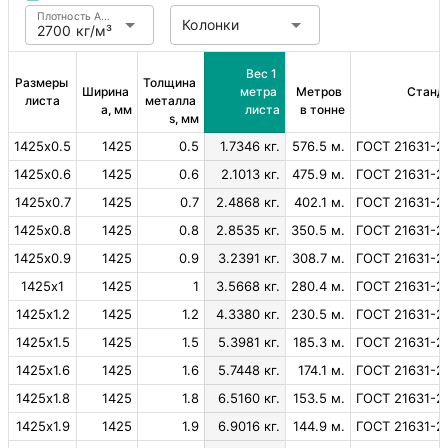
Плотность Алюминий
Колонки
2700 кг/м³
Вес 1 
Размеры 
Толщина 
Ширина 
метра 
Метров 
Станд
листа
металла 
a, мм
листа
в тонне
s, мм
1425х0.5
1425
0.5
1.7346 кг.
576.5 м.
ГОСТ 21631-2
1425х0.6
1425
0.6
2.1013 кг.
475.9 м.
ГОСТ 21631-2
1425х0.7
1425
0.7
2.4868 кг.
402.1 м.
ГОСТ 21631-2
1425х0.8
1425
0.8
2.8535 кг.
350.5 м.
ГОСТ 21631-2
1425х0.9
1425
0.9
3.2391 кг.
308.7 м.
ГОСТ 21631-2
1425х1
1425
1
3.5668 кг.
280.4 м.
ГОСТ 21631-2
1425х1.2
1425
1.2
4.3380 кг.
230.5 м.
ГОСТ 21631-2
1425х1.5
1425
1.5
5.3981 кг.
185.3 м.
ГОСТ 21631-2
1425х1.6
1425
1.6
5.7448 кг.
174.1 м.
ГОСТ 21631-2
1425х1.8
1425
1.8
6.5160 кг.
153.5 м.
ГОСТ 21631-2
1425х1.9
1425
1.9
6.9016 кг.
144.9 м.
ГОСТ 21631-2