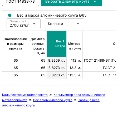
ГОСТ 14838-78
Выбрать диаметр круга
Вес и масса алюминиевого круга Ø65
Плотность Алюминий
Колонки
2700 кг/м³
Наименование 
Диаметр 
Вес 1 
и размеры 
сечения 
Метров 
Ст
метра
проката
проката 
в тонне
d, мм
65
65
8.9269 кг.
112 м.
ГОСТ 21488-97 (Пов.
65
65
8.8273 кг.
113.3 м.
ГОСТ 21
65
65
8.8273 кг.
113.3 м.
ГОСТ 14
Калькулятор металлопроката
Калькулятор веса алюминиевого
металлопроката
Вес алюминиевого круга
Таблица веса
алюминиевого круга