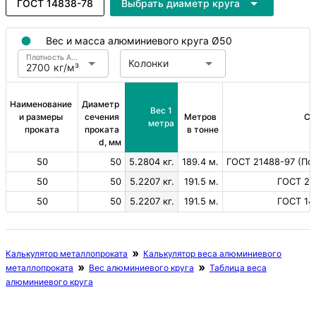
ГОСТ 14838-78
Выбрать диаметр круга
Вес и масса алюминиевого круга Ø50
Плотность Алюминий
Колонки
2700 кг/м³
Наименование 
Диаметр 
Вес 1 
и размеры 
сечения 
Метров 
Ст
метра
проката
проката 
в тонне
d, мм
50
50
5.2804 кг.
189.4 м.
ГОСТ 21488-97 (Пов
50
50
5.2207 кг.
191.5 м.
ГОСТ 21
50
50
5.2207 кг.
191.5 м.
ГОСТ 14
Калькулятор металлопроката
Калькулятор веса алюминиевого
металлопроката
Вес алюминиевого круга
Таблица веса
алюминиевого круга