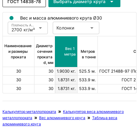
ГОСТ 14838-78
Выбрать диаметр круга
Вес и масса алюминиевого круга Ø30
Плотность Алюминий
Колонки
2700 кг/м³
Наименование 
Диаметр 
Вес 1 
и размеры 
сечения 
Метров 
Ст
метра
проката
проката 
в тонне
d, мм
30
30
1.9030 кг.
525.5 м.
ГОСТ 21488-97 (Пов
30
30
1.8731 кг.
533.9 м.
ГОСТ 21
30
30
1.8731 кг.
533.9 м.
ГОСТ 14
Калькулятор металлопроката
Калькулятор веса алюминиевого
металлопроката
Вес алюминиевого круга
Таблица веса
алюминиевого круга