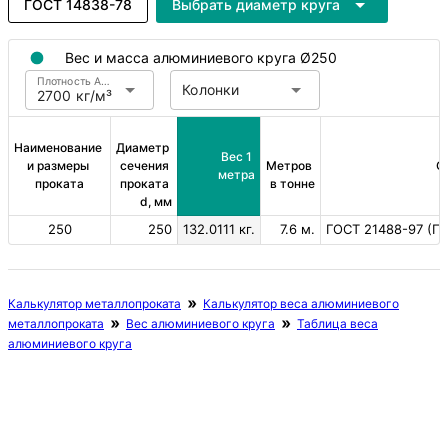
ГОСТ 14838-78
Выбрать диаметр круга
Вес и масса алюминиевого круга Ø250
Плотность Алюминий
Колонки
2700 кг/м³
Наименование 
Диаметр 
Вес 1 
и размеры 
сечения 
Метров 
С
метра
проката
проката 
в тонне
d, мм
250
250
132.0111 кг.
7.6 м.
ГОСТ 21488-97 (Пов
Калькулятор металлопроката
Калькулятор веса алюминиевого
металлопроката
Вес алюминиевого круга
Таблица веса
алюминиевого круга