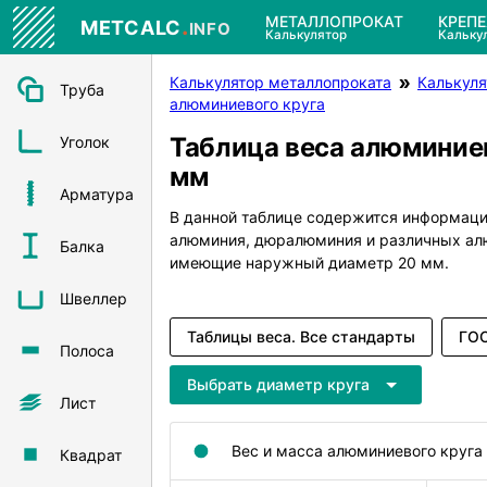
.
МЕТАЛЛОПРОКАТ
КРЕП
METCALC
INFO
Калькулятор
Кальку
Калькулятор металлопроката
Калькуля
Труба
алюминиевого круга
Таблица веса алюминиев
Уголок
мм
Арматура
В данной таблице содержится информация
алюминия, дюралюминия и различных ал
Балка
имеющие наружный диаметр 20 мм.
Швеллер
Таблицы веса. Все стандарты
ГОС
Полоса
Выбрать диаметр круга
Лист
Вес и масса алюминиевого круга
Квадрат