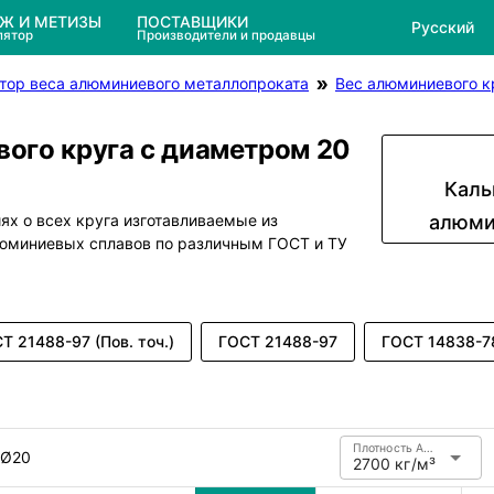
ЕЖ И МЕТИЗЫ
ПОСТАВЩИКИ
Русский
лятор
Производители и продавцы
тор веса алюминиевого металлопроката
Вес алюминиевого к
ого круга с диаметром 20
Каль
х о всех круга изготавливаемые из
алюми
юминиевых сплавов по различным ГОСТ и ТУ
Т 21488-97 (Пов. точ.)
ГОСТ 21488-97
ГОСТ 14838-7
Плотность Алюминий
 Ø20
2700 кг/м³