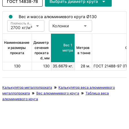
ГОСТ 14838-78
Выбрать диаметр круга
Вес и масса алюминиевого круга Ø130
Плотность Алюминий
Колонки
2700 кг/м³
Наименование 
Диаметр 
Вес 1 
и размеры 
сечения 
Метров 
С
метра
проката
проката 
в тонне
d, мм
130
130
35.6679 кг.
28 м.
ГОСТ 21488-97 (Пов
Калькулятор металлопроката
Калькулятор веса алюминиевого
металлопроката
Вес алюминиевого круга
Таблица веса
алюминиевого круга