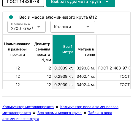
ГОСТ 14838-78
Выбрать диаметр круга
Вес и масса алюминиевого круга Ø12
Плотность Алюминий
Колонки
2700 кг/м³
Наименование 
Диаметр 
Вес 1 
и размеры 
сечения 
Метров в 
метра
проката
проката 
тонне
d, мм
12
12
0.3039 кг.
3290.8 м.
ГОСТ 21488-97 (По
12
12
0.2939 кг.
3402.4 м.
ГОСТ 2
12
12
0.2939 кг.
3402.4 м.
ГОСТ 1
Калькулятор металлопроката
Калькулятор веса алюминиевого
металлопроката
Вес алюминиевого круга
Таблица веса
алюминиевого круга